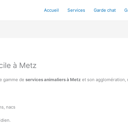
Accueil
Services
Garde chat
G
cile à Metz
une gamme de
services animaliers à Metz
et son agglomération, 
ns, nacs
idien.